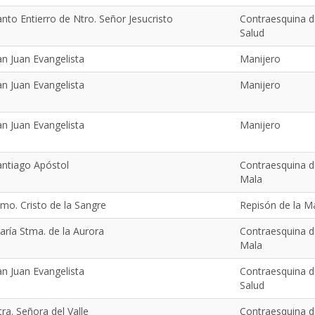
nto Entierro de Ntro. Señor Jesucristo
Contraesquina d
Salud
an Juan Evangelista
Manijero
an Juan Evangelista
Manijero
an Juan Evangelista
Manijero
antiago Apóstol
Contraesquina d
Mala
tmo. Cristo de la Sangre
Repisón de la M
aría Stma. de la Aurora
Contraesquina d
Mala
an Juan Evangelista
Contraesquina d
Salud
ra. Señora del Valle
Contraesquina d