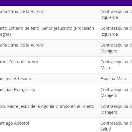
aría Stma. de la Aurora
Contraesquina d
Izquierda
anto Entierro de Ntro. Señor Jesucristo (Procesión
Contraesquina d
agna)
Izquierda
aría Stma. de la Aurora
Contraesquina d
Manijero
tmo. Cristo del Amor
Contraesquina d
Mala
an José Artesano
Esquina Mala
an Juan Evangelista
Contraesquina d
Manijero
tro. Padre Jesús de la Agonía Orando en el Huerto
Contraesquina d
Manijero
antiago Apóstol
Contraesquina d
Salud