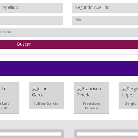
Sitio
a Santa
é Luis
Julián García
Francisco
Sergio
villo
Pineda