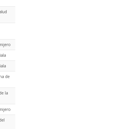
alud
nijero
Mala
Mala
na de
de la
nijero
del