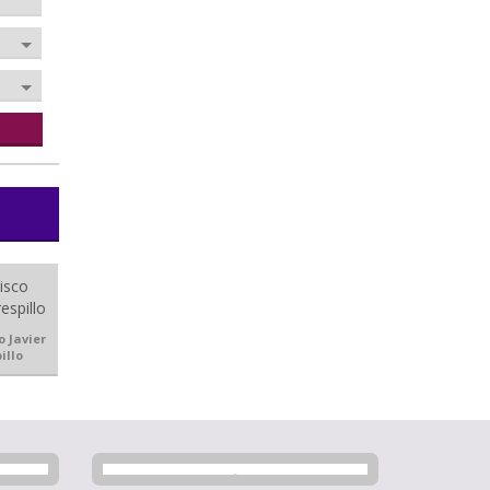
o Javier
illo