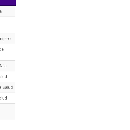
a
nijero
del
Mala
alud
a Salud
alud