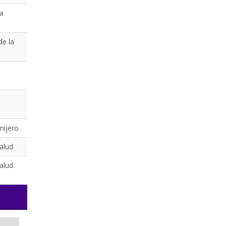
la
de la
nijero
Salud
Salud