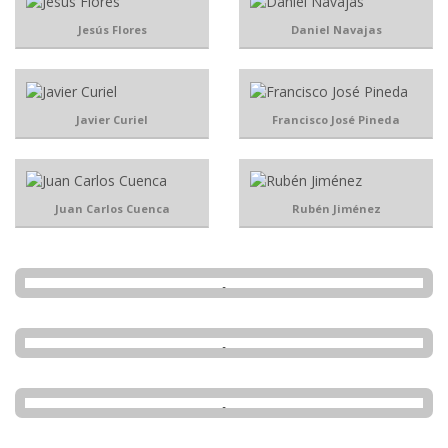
Jesús Flores
Daniel Navajas
Javier Curiel
Francisco José Pineda
Juan Carlos Cuenca
Rubén Jiménez