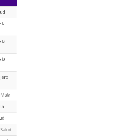
lud
 la
 la
 la
ijero
 Mala
ala
lud
 Salud