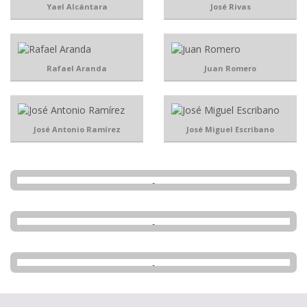
Yael Alcántara
José Rivas
Rafael Aranda
Juan Romero
José Antonio Ramírez
José Miguel Escribano