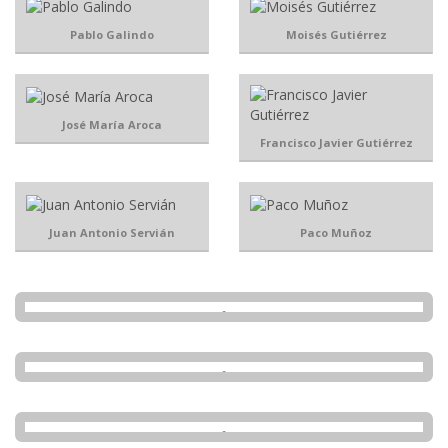
Pablo Galindo
Moisés Gutiérrez
José María Aroca
Francisco Javier Gutiérrez
Juan Antonio Servián
Paco Muñoz