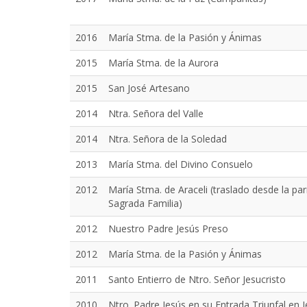
2016
María Stma. de la Pasión y Ánimas
2015
María Stma. de la Aurora
2015
San José Artesano
2014
Ntra. Señora del Valle
2014
Ntra. Señora de la Soledad
2013
María Stma. del Divino Consuelo
2012
María Stma. de Araceli (traslado desde la pa
Sagrada Familia)
2012
Nuestro Padre Jesús Preso
2012
María Stma. de la Pasión y Ánimas
2011
Santo Entierro de Ntro. Señor Jesucristo
2010
Ntro. Padre Jesús en su Entrada Triunfal en Je