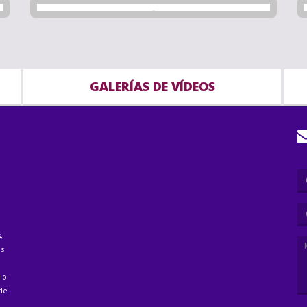
GALERÍAS DE VÍDEOS
,
as
io
 de