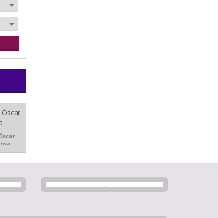
Óscar
josa