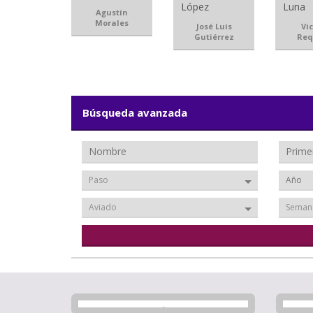
Agustín
Morales
José Luis
Vi
Gutiérrez
Req
Búsqueda avanzada
Paso
Aviado
Seman