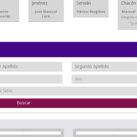
cente
José Manuel
Héctor Bergillos
Manuel
uerey
Lara
Fotografía 
"La 
Sitio
a Santa