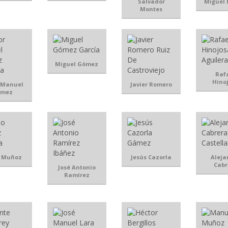
Salvador
Miguel
Montes
Miguel Gómez
Raf
Hino
r Manuel
Javier Romero
ómez
o Muñoz
Jesús Cazorla
Aleja
Cabr
José Antonio
Ramírez