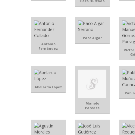
Paco Hurtado
Paco Algar
Antonio
Fernández
Vícto
G
Abelardo López
Pabl
Manolo
Paredes