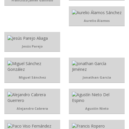
Francisco Javier Galindo
Aurelio Álamos
Jesús Parejo
Miguel Sánchez
Jonathan García
Alejandro Cabrera
Agustín Nieto