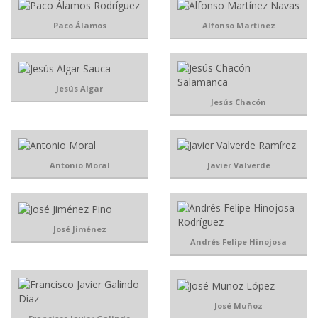
Paco Álamos
Alfonso Martínez
Jesús Algar
Jesús Chacón
Antonio Moral
Javier Valverde
José Jiménez
Andrés Felipe Hinojosa
José Muñoz