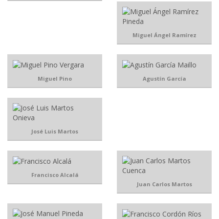
Miguel Ángel Ramírez
Miguel Pino
Agustín García
José Luis Martos
Francisco Alcalá
Juan Carlos Martos