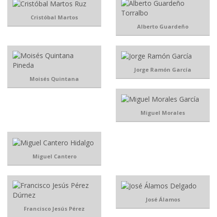
Cristóbal Martos
Alberto Guardeño
Jorge Ramón García
Moisés Quintana
Miguel Morales
Miguel Cantero
José Álamos
Francisco Jesús Pérez