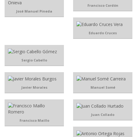
Francisco Cordón
José Manuel Pineda
Eduardo Cruces
Sergio Cabello
Javier Morales
Manuel Somé
Juan Collado
Francisco Maillo