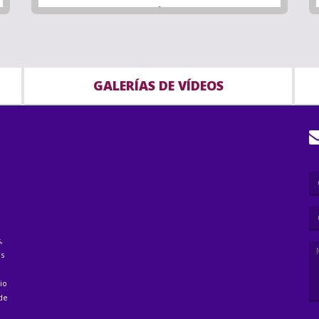
GALERÍAS DE VÍDEOS
,
as
io
 de