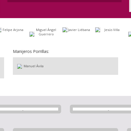
Felipe Arjona
Miguel Ángel
Javier Liébana
Jesús Villa
Guerrero
Manijeros Porrillas:
Manuel Ávila