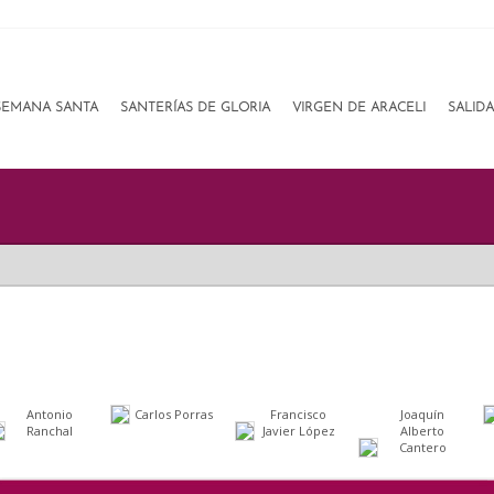
SEMANA SANTA
SANTERÍAS DE GLORIA
VIRGEN DE ARACELI
SALID
Antonio
Carlos Porras
Francisco
Joaquín
Ranchal
Javier López
Alberto
Cantero