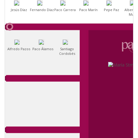
Jesús Díaz
Fernando Díaz
Paco Carrera
Paco Marín
Pepe Paz
Alberto 
Muñ
Alfredo Pazos
Paco Álamos
Santiago
Cordobés