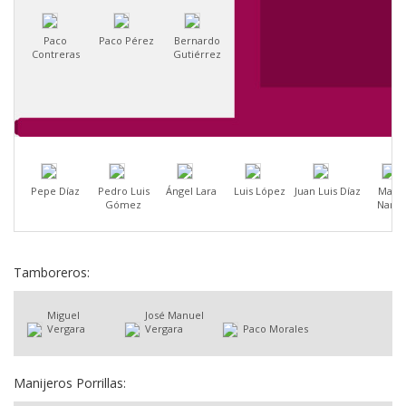
Paco
Paco Pérez
Bernardo
Contreras
Gutiérrez
Pepe Díaz
Pedro Luis
Ángel Lara
Luis López
Juan Luis Díaz
Mano
Gómez
Naran
Tamboreros:
Miguel
José Manuel
Vergara
Vergara
Paco Morales
Manijeros Porrillas: