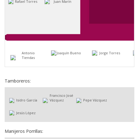
Rafael Torres
Juan Marín
Antonio
Joaquín Bueno
Jorge Torres
Tiendas
Tamboreros:
Francisco José
Isidro García
Vázquez
Pepe Vázquez
Jesús López
Manijeros Porrillas: