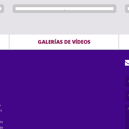
GALERÍAS DE VÍDEOS
,
as
io
 de