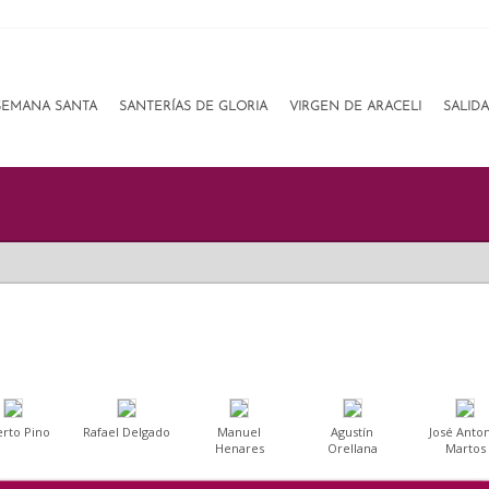
SEMANA SANTA
SANTERÍAS DE GLORIA
VIRGEN DE ARACELI
SALID
erto Pino
Rafael Delgado
Manuel
Agustín
José Anto
Henares
Orellana
Martos