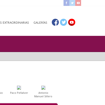
AS EXTRAORDINARIAS
GALERÍAS
nio
Paco Peñalver
Antonio
Manuel Sillero