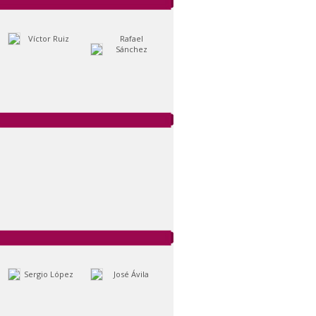
Víctor Ruiz
Rafael
Sánchez
Sergio López
José Ávila