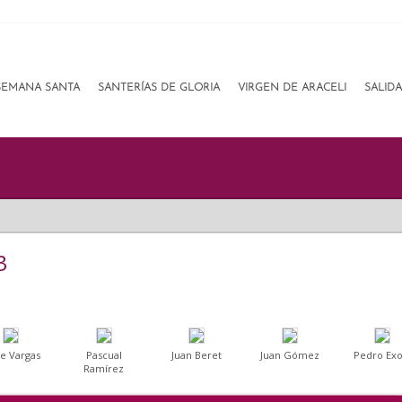
SEMANA SANTA
SANTERÍAS DE GLORIA
VIRGEN DE ARACELI
SALID
3
e Vargas
Pascual
Juan Beret
Juan Gómez
Pedro Exo
Ramírez