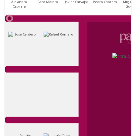
Alejandro
Paco Molero
Javier Carvajal
Pedro Cabrera
Miguel 
Cabrera
Guerr
José Cantero
Rafael Romero
Agustín
Jesús Cano