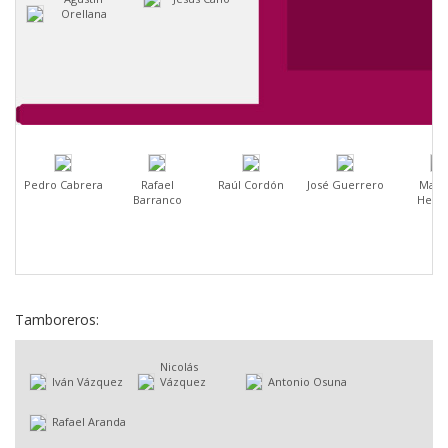
Orellana
Pedro Cabrera
Rafael
Raúl Cordón
José Guerrero
Manu
Barranco
Hena
Tamboreros:
Nicolás
Iván Vázquez
Vázquez
Antonio Osuna
Rafael Aranda