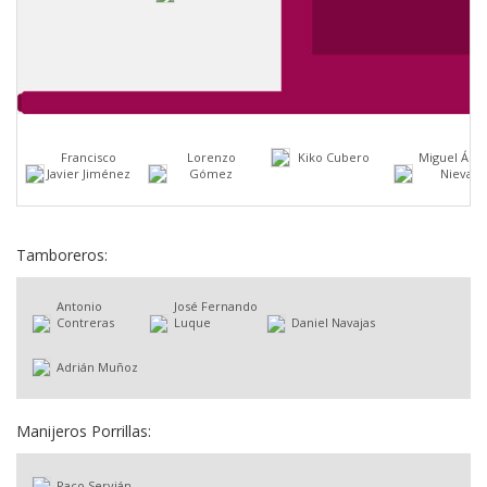
Francisco
Lorenzo
Kiko Cubero
Miguel Áng
Javier Jiménez
Gómez
Nieva
Tamboreros:
Antonio
José Fernando
Contreras
Luque
Daniel Navajas
Adrián Muñoz
Manijeros Porrillas:
Paco Servián