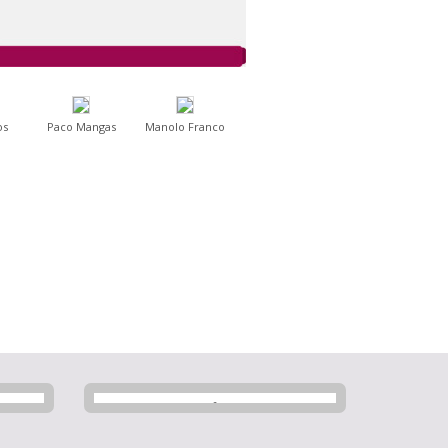
os
Paco Mangas
Manolo Franco