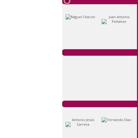
Miguel Chacón
Juan Antonio
Peñalver
Antonio Jesús
Fernando Díaz
Carrera