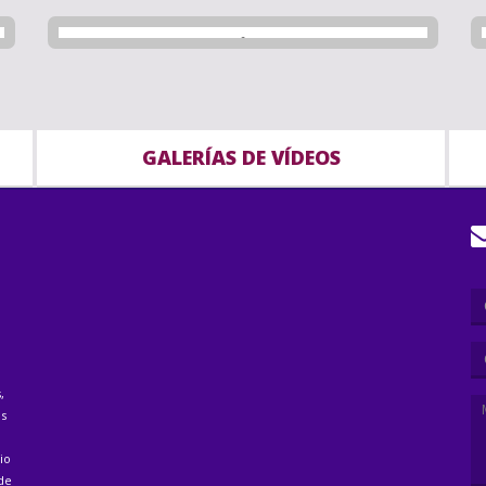
GALERÍAS DE VÍDEOS
,
as
io
 de