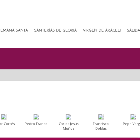
SEMANA SANTA
SANTERÍAS DE GLORIA
VIRGEN DE ARACELI
SALID
or Cortés
Pedro Franco
Carlos Jesús
Francisco
Pepe Varg
Muñoz
Doblas