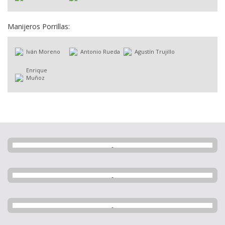
Manijeros Porrillas:
Iván Moreno
Antonio Rueda
Agustín Trujillo
Enrique
Muñoz