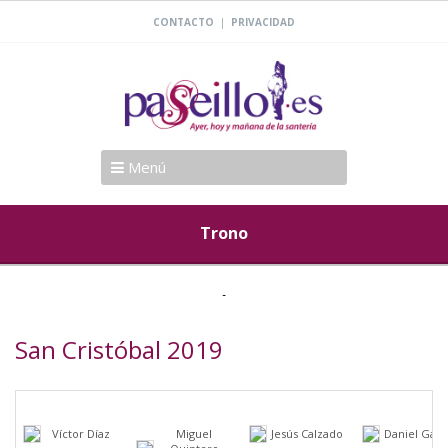
|
CONTACTO
PRIVACIDAD
Menú
Trono
San Cristóbal 2019
Víctor Díaz
Miguel
Jesús Calzado
Daniel Garc