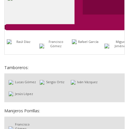
Raúl Díaz
Francisco
Rafael García
Miguel
Gómez
Jiménez
Tamboreros:
Lucas Gómez
Sergio Ortiz
Iván Vázquez
Jesús López
Manijeros Porrillas:
Francisco
Gómez