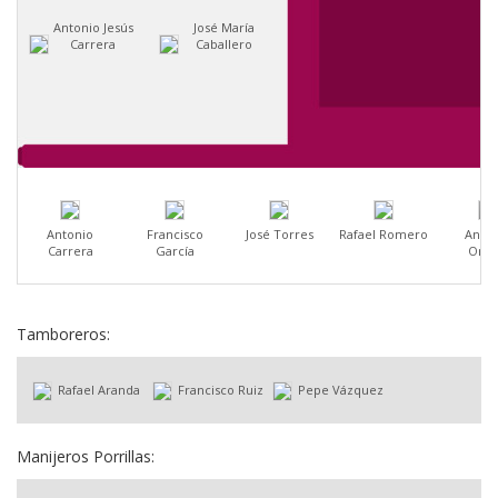
Antonio Jesús
José María
Carrera
Caballero
Antonio
Francisco
José Torres
Rafael Romero
Anton
Carrera
García
Orte
Tamboreros:
Rafael Aranda
Francisco Ruiz
Pepe Vázquez
Manijeros Porrillas: