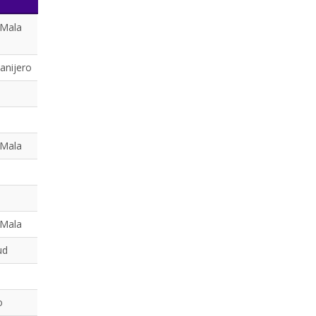
 Mala
anijero
 Mala
 Mala
ud
o