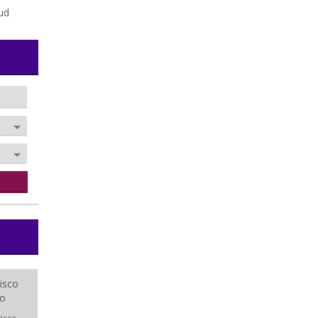
ud
isco