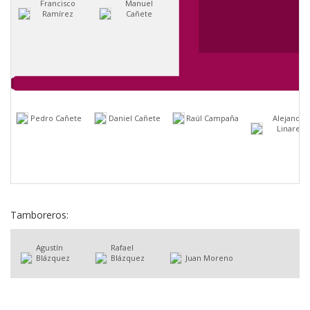
Francisco
Manuel
Ramírez
Cañete
Pedro Cañete
Daniel Cañete
Raúl Campaña
Alejandro
Linares
Tamboreros:
Agustín
Rafael
Blázquez
Blázquez
Juan Moreno