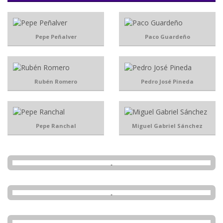
Pepe Peñalver
Paco Guardeño
Rubén Romero
Pedro José Pineda
Pepe Ranchal
Miguel Gabriel Sánchez