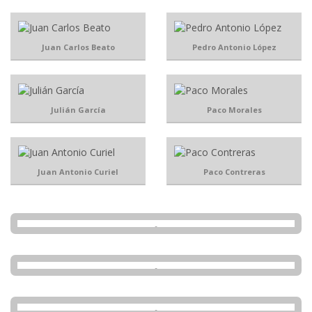
Juan Carlos Beato
Pedro Antonio López
Julián García
Paco Morales
Juan Antonio Curiel
Paco Contreras