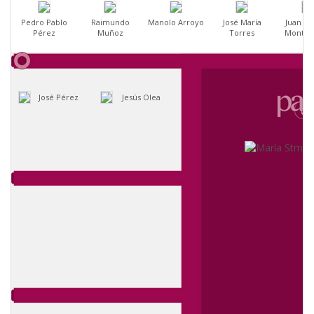
Pedro Pablo
Raimundo
Manolo Arroyo
José María
Juan R
Pérez
Muñoz
Torres
Monten
José Pérez
Jesús Olea