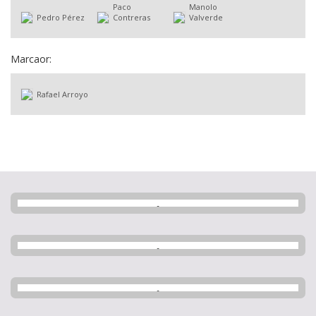
Paco
Manolo
Pedro Pérez
Contreras
Valverde
Marcaor:
Rafael Arroyo