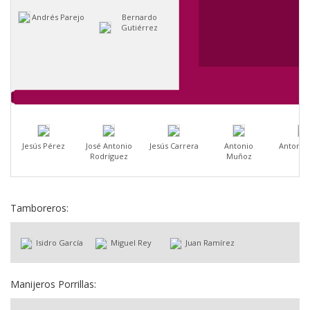
Andrés Parejo
Bernardo
Gutiérrez
Jesús Pérez
José Antonio
Jesús Carrera
Antonio
Antonio 
Rodríguez
Muñoz
Tamboreros:
Isidro García
Miguel Rey
Juan Ramírez
Manijeros Porrillas: