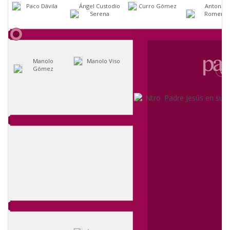
Paco Dávila
Ángel Custodio
Curro Gómez
Antonio
Serena
Romero
Manolo
Manolo Viso
Gómez