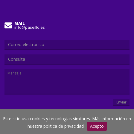
MAIL
info@paseillo.es
Consulta
Enviar
Este sitio usa cookies y tecnologías similares. Más información en
© Paseillo.es
nuestra política de privacidad.
Acepto
Creado por
Duegraffic