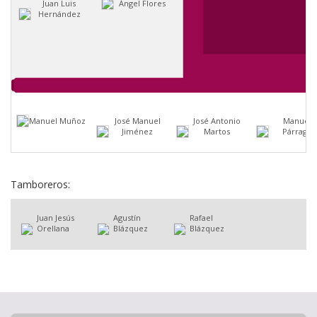
Juan Luis
Ángel Flores
Hernández
Manuel Muñoz
José Manuel
José Antonio
Manuel
Jiménez
Martos
Párraga
Tamboreros:
Juan Jesús
Agustín
Rafael
Orellana
Blázquez
Blázquez