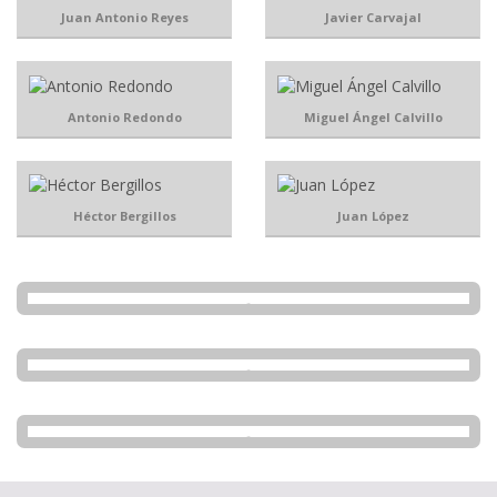
Juan Antonio Reyes
Javier Carvajal
Antonio Redondo
Miguel Ángel Calvillo
Héctor Bergillos
Juan López