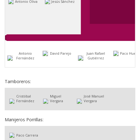
Antonio Oliva
Jesús Sánchez
Antonio
David Parejo
Juan Rafael
Paco Huert
Fernández
Gutiérrez
Tamboreros:
Cristóbal
Miguel
José Manuel
Fernández
Vergara
Vergara
Manijeros Porrillas:
Paco Carrera