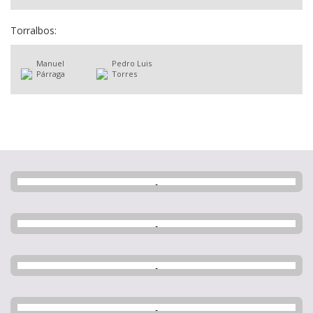
Torralbos:
Manuel
Pedro Luis
Párraga
Torres