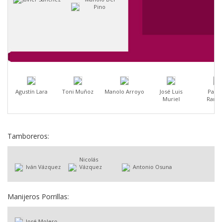
Pino
Agustín Lara
Toni Muñoz
Manolo Arroyo
José Luis
Pascu
Muriel
Ramí
Tamboreros:
Nicolás
Iván Vázquez
Vázquez
Antonio Osuna
Manijeros Porrillas:
José Molero