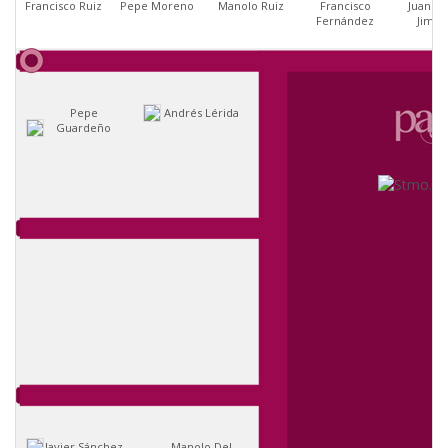
Francisco Ruiz
Pepe Moreno
Manolo Ruiz
Francisco
Juan Mi
Fernández
Jimé
Pepe
Andrés Lérida
Guardeño
Javier Sánchez
Manolo Del