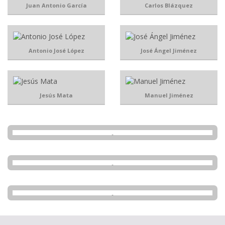
Juan Antonio García
Carlos Blázquez
Antonio José López
José Ángel Jiménez
Jesús Mata
Manuel Jiménez