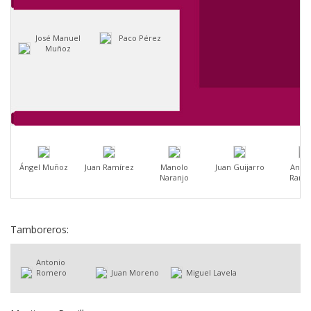
José Manuel
Paco Pérez
Muñoz
Ángel Muñoz
Juan Ramírez
Manolo
Juan Guijarro
Anton
Naranjo
Ramí
Tamboreros:
Antonio
Romero
Juan Moreno
Miguel Lavela