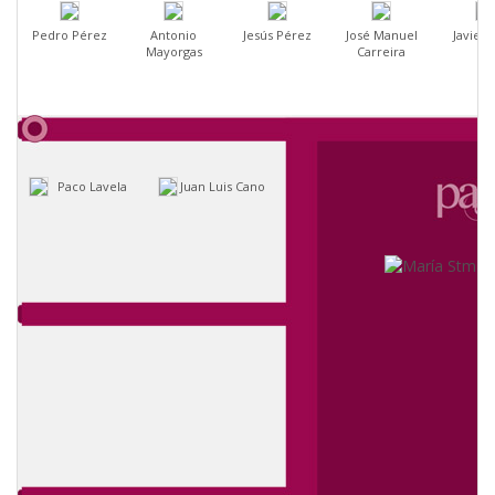
Pedro Pérez
Antonio
Jesús Pérez
José Manuel
Javier 
Mayorgas
Carreira
Paco Lavela
Juan Luis Cano