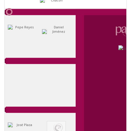
Chacón
Pepe Reyes
Daniel
Jiménez
José Plaza