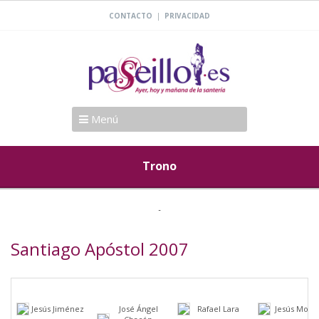
|
CONTACTO
PRIVACIDAD
Menú
Trono
Santiago Apóstol 2007
Jesús Jiménez
José Ángel
Rafael Lara
Jesús Moril