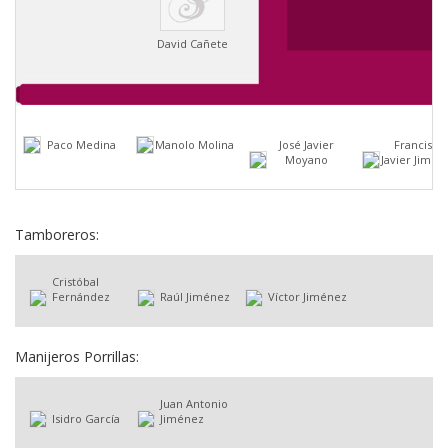
David Cañete
Paco Medina
Manolo Molina
José Javier
Francisco
Moyano
Javier Jimén
Tamboreros:
Cristóbal
Fernández
Raúl Jiménez
Víctor Jiménez
Manijeros Porrillas:
Juan Antonio
Isidro García
Jiménez